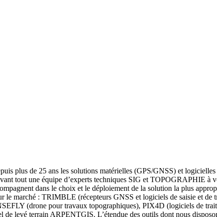
 plus de 25 ans les solutions matérielles (GPS/GNSS) et logicielles po
st avant tout une équipe d’experts techniques SIG et TOPOGRAPHIE à vo
ompagnent dans le choix et le déploiement de la solution la plus appropr
r le marché : TRIMBLE (récepteurs GNSS et logiciels de saisie et de tr
SEFLY (drone pour travaux topographiques), PIX4D (logiciels de 
de levé terrain ARPENTGIS. L’étendue des outils dont nous disposons 