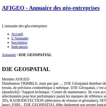
AFIGEO - Annuaire des géo-entreprises
L'annuaire des géo-entreprises
Accueil
L'Annuaire
Inscription
Indicateurs
Annuaire
>
D3E GEOSPATIAL
D3E GEOSPATIAL
Membre AFIGEO
Distributeur TRIMBLE, mais pas que … D3E Géospatial distribue depuis
terrain, de précision centimétrique à métrique. D3E Géospatial, c’e
(datadocké) / Support technique / Centre de maintenance. Ils vous acc
sélectionnées pour leur performance parmi les marques de référence su
3D), RADIODETECTION (détecteurs de réseaux et géoradars), SEN
laser), ESRI... D3E GEOSPATIAL édite également son propre logiciel 