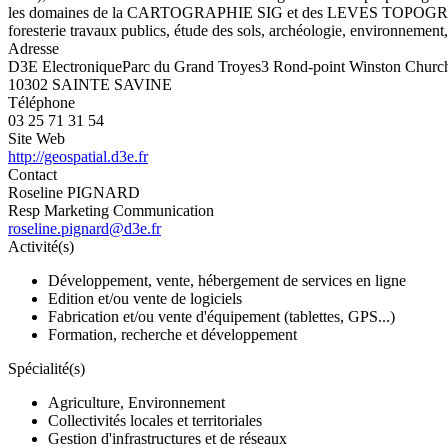
les domaines de la CARTOGRAPHIE SIG et des LEVES TOPOGRAPHIQUES 
foresterie travaux publics, étude des sols, archéologie, environnement,
Adresse
D3E ElectroniqueParc du Grand Troyes3 Rond-point Winston Church
10302 SAINTE SAVINE
Téléphone
03 25 71 31 54
Site Web
http://geospatial.d3e.fr
Contact
Roseline PIGNARD
Resp Marketing Communication
roseline.pignard@d3e.fr
Activité(s)
Développement, vente, hébergement de services en ligne
Edition et/ou vente de logiciels
Fabrication et/ou vente d'équipement (tablettes, GPS...)
Formation, recherche et développement
Spécialité(s)
Agriculture, Environnement
Collectivités locales et territoriales
Gestion d'infrastructures et de réseaux