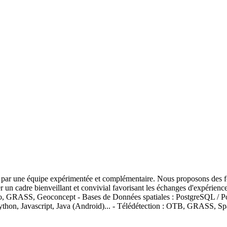
par une équipe expérimentée et complémentaire. Nous proposons des form
n cadre bienveillant et convivial favorisant les échanges d'expérience e
fo, GRASS, Geoconcept - Bases de Données spatiales : PostgreSQL /
hon, Javascript, Java (Android)... - Télédétection : OTB, GRASS, Spa