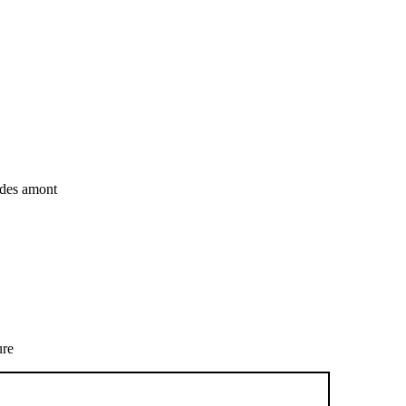
tudes amont
ure