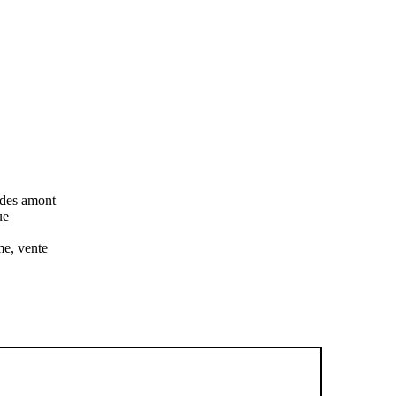
tudes amont
ue
me, vente