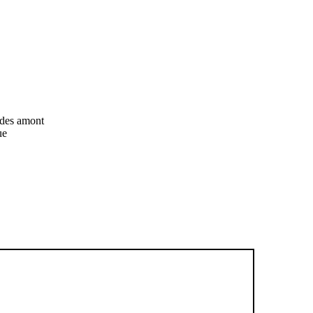
tudes amont
ue