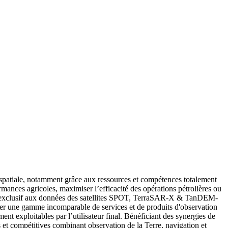
spatiale, notamment grâce aux ressources et compétences totalement
ormances agricoles, maximiser l’efficacité des opérations pétrolières ou
ès exclusif aux données des satellites SPOT, TerraSAR-X & TanDEM-
oser une gamme incomparable de services et de produits d'observation
ent exploitables par l’utilisateur final. Bénéficiant des synergies de
et compétitives combinant observation de la Terre, navigation et