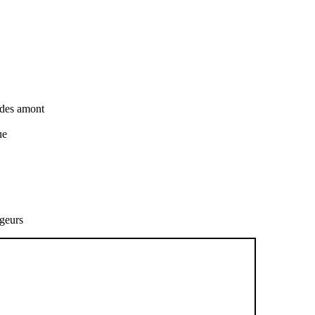
tudes amont
ue
ageurs