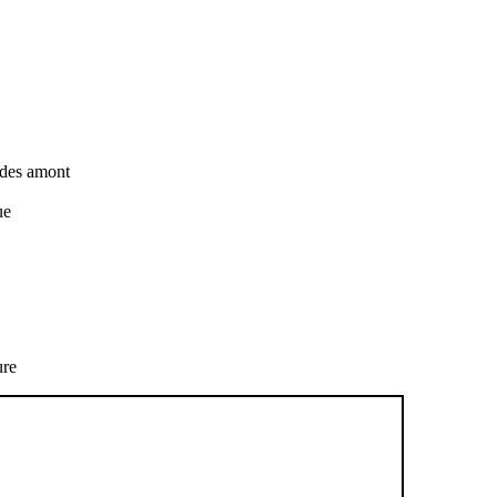
tudes amont
ue
ure